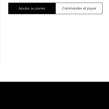
Ajouter au panier
Commander et payer
ADRESSE
RÉSEAUX
ns
3 rue des Petites Boucheries, 88000,
TikTok
Épinal
Instagram