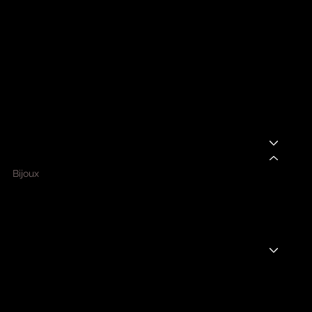
BOUTIQUE
ACCUEIL
A PROPOS
NOUVEAUTÉS
PRÊT-À-PORTER
BIJOUX ET ACCESSOIRES
Bijoux
Ceintures
Foulards
Portefeuilles
Sacs
FRAGRANCE MAISON
PROMOS
BOUTIQUE