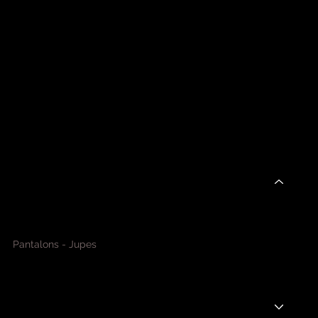
BOUTIQUE
ACCUEIL
A PROPOS
NOUVEAUTÉS
PRÊT-À-PORTER
Blazer - Veste
Chaussures
Manteaux
Pantalons - Jupes
Pulls - Gilets
Robes
T-shirts - Chemises
BIJOUX ET ACCESSOIRES