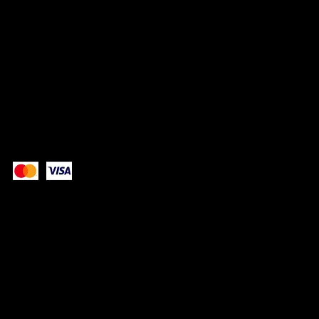
RÉSEAUX
TikTok
Instagram
Facebook
Paiement sécurisé avec:
© 2025 par
Noir sur Bleu