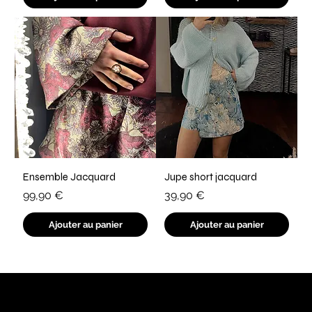
Ensemble Jacquard
Jupe short jacquard
Prix
Prix
99,90 €
39,90 €
Ajouter au panier
Ajouter au panier