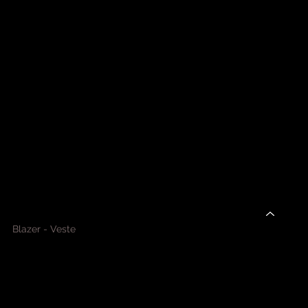
BOUTIQUE
ACCUEIL
A PROPOS
NOUVEAUTÉS
PRÊT-À-PORTER
Blazer - Veste
Chaussures
Manteaux
Pantalons - Jupes
Pulls - Gilets
Robes