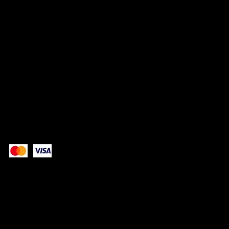
06.11.90.94.97
RÉSEAUX
TikTok
Instagram
Facebook
Paiement sécurisé avec: