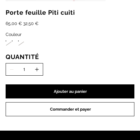
Porte feuille Piti cuiti
Prix
Prix
65,00 €
32,50 €
d’origine
promotionnel
Couleur
QUANTITÉ
Ajouter au panier
Commander et payer