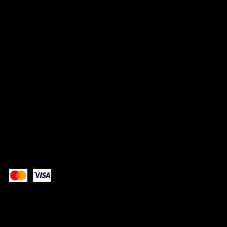
ADRESSE
3 rue des Petites Boucheries, 88000, Épinal
06.11.90.94.97
RÉSEAUX
TikTok
Instagram
Facebook
Paiement sécurisé avec: