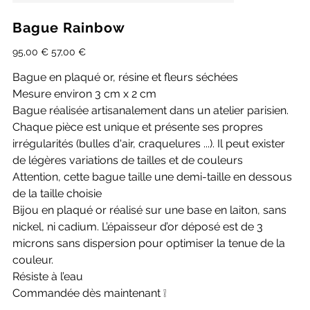
Bague Rainbow
Prix
Prix
95,00 €
57,00 €
d’origine
promotionnel
Bague en plaqué or, résine et fleurs séchées
Mesure environ 3 cm x 2 cm
Bague réalisée artisanalement dans un atelier parisien.
Chaque pièce est unique et présente ses propres
irrégularités (bulles d'air, craquelures ...). Il peut exister
de légères variations de tailles et de couleurs
Attention, cette bague taille une demi-taille en dessous
de la taille choisie
Bijou en plaqué or réalisé sur une base en laiton, sans
nickel, ni cadium. L’épaisseur d’or déposé est de 3
microns sans dispersion pour optimiser la tenue de la
couleur.
Résiste à l’eau
Commandée dès maintenant ❕