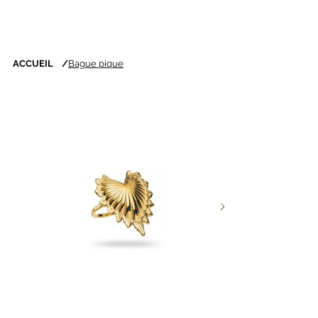
ACCUEIL
/
Bague pique
Nouveautés chaque
semaine