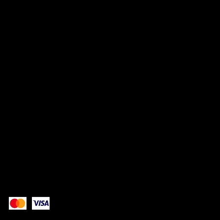
ADRESSE
3 rue des Petites Boucheries, 88000, Épinal
06.11.90.94.97
RÉSEAUX
TikTok
Instagram
Facebook
Paiement sécurisé avec: