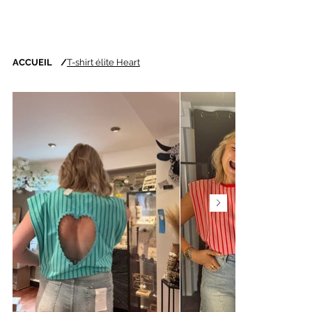
ACCUEIL
/
T-shirt élite Heart
Nouveautés chaque
semaine