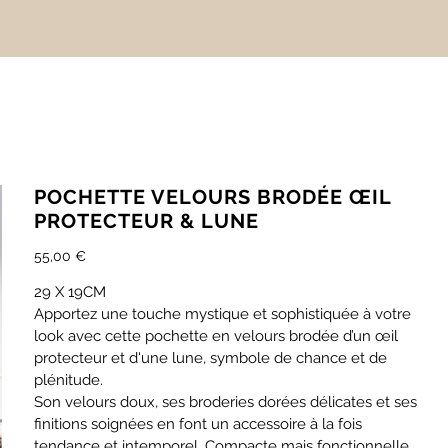
POCHETTE VELOURS BRODÉE ŒIL
PROTECTEUR & LUNE
Prix
55,00 €
chaque
29 X 19CM
Apportez une touche mystique et sophistiquée à votre
look avec cette pochette en velours brodée d’un œil
protecteur et d'une lune, symbole de chance et de
plénitude.
Son velours doux, ses broderies dorées délicates et ses
finitions soignées en font un accessoire à la fois
tendance et intemporel. Compacte mais fonctionnelle,